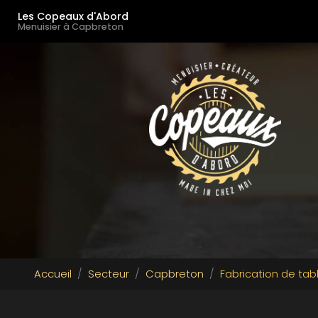
Navigation principale
Aller
Les Copeaux d'Abord
au
Menuisier à Capbreton
contenu
principal
Accueil
Secteur
Capbreton
Fabrication de ta