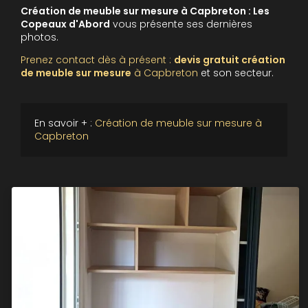
Création de meuble sur mesure à Capbreton : Les
Copeaux d'Abord
vous présente ses dernières
photos.
Prenez contact dès à présent :
devis gratuit
création
de meuble sur mesure
à Capbreton
et son secteur.
En savoir + :
Création de meuble sur mesure à
Capbreton